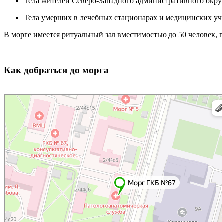
Тела жителей Северо-Западного административного окру
Тела умерших в лечебных стационарах и медицинских уч
В морге имеется ритуальный зал вместимостью до 50 человек,
Как добраться до морга
Москва
Яндекс Карты — транспорт, навигация, поиск мест