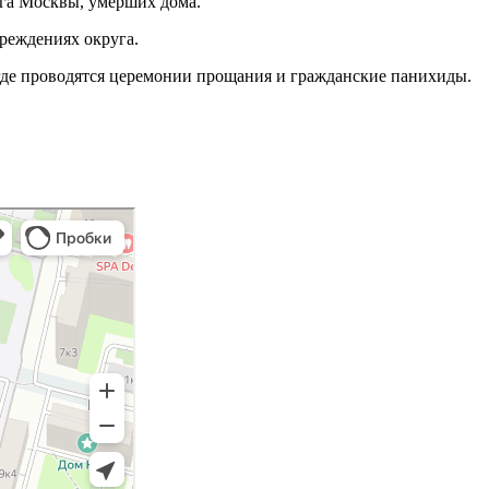
га Москвы, умерших дома.
реждениях округа.
 где проводятся церемонии прощания и гражданские панихиды.