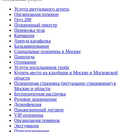
Услуги ритуального агента
Организация похорон
Груз 200
Похоронный оркестр
Перевозка тела
Кремация
Аренда катафалка
Бальзамирование
Социальные похороны в Москве
Панихида
Отпевание
Услуги носильщиков гроба
Купить место на кладбище в Москве и Московской
области
Похоронная страховка (ритуальное страхование) в
Москве и области
Беспроцентная рассрочка
Родовое захоронение
Дезинфекция
Прижизненный договор
VIP-похороны
Организация поминок
Эксгумация
Перезахоронение